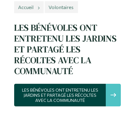
Accueil
Volontaires
Outils
Liens
LES BÉNÉVOLES ONT
ENTRETENU LES JARDINS
Menu principal
ET PARTAGÉ LES
Programmes
RÉCOLTES AVEC LA
Formation continue
COMMUNAUTÉ
Admissions
La vie à Dawson
LES BÉNÉVOLES ONT ENTRETENU LES
JARDINS ET PARTAGÉ LES RÉCOLTES
Qui vous êtes
AVEC LA COMMUNAUTÉ
Futurs étudiants
Étudiants actuels
Corps enseignant et
personnel administratif