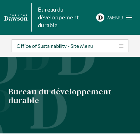
Bureau du
Recherche sur le site
développement
MENU
durable
Recherche de personnes
Office of Sustainability - Site Menu
EN
À propos de Dawson
Bureau du développement
Carrières
durable
Omnivox
Liens rapides
Contact
Informations