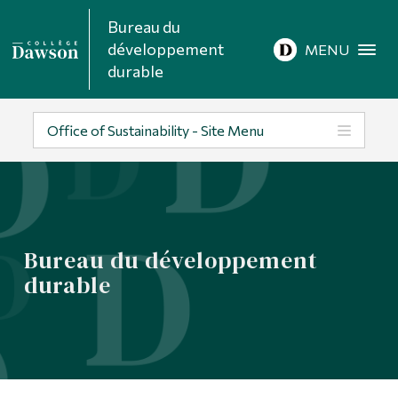
Bureau du
Recherche sur le site
développement
MENU
durable
Recherche de personnes
Office of Sustainability - Site Menu
EN
À propos de Dawson
Bureau du développement
Carrières
durable
Omnivox
Liens rapides
Contact
Informations