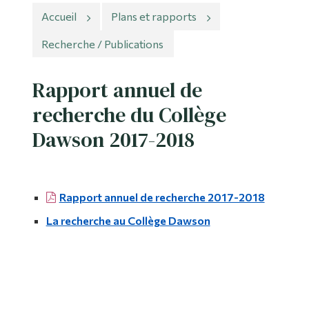
Accueil
Plans et rapports
Outils
Recherche / Publications
Liens
Rapport annuel de
Menu principal
recherche du Collège
Programmes
Dawson 2017-2018
Formation continue
Admissions
La vie à Dawson
Rapport annuel de recherche 2017-2018
Qui vous êtes
La recherche au Collège Dawson
Futurs étudiants
Étudiants actuels
Corps enseignant et
personnel administratif