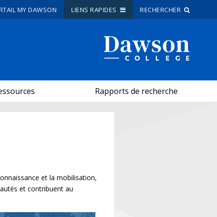
RTAIL MY DAWSON
LIENS RAPIDES
RECHERCHER
Recherche sur le site
Recherche de personnes
essources
Rapports de recherche
EN
portail My Dawson
///
À propos de Dawson
Comment postuler
onnaissance et la mobilisation,
Carrières
autés et contribuent au
Liens rapides