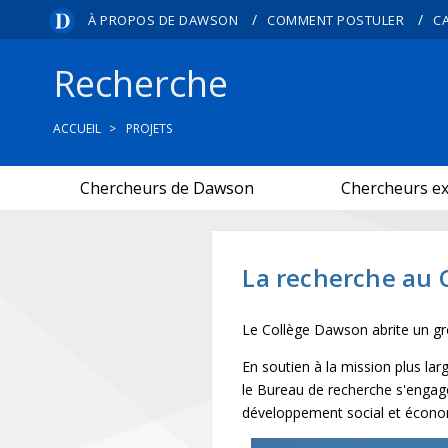
/
/
À PROPOS DE DAWSON
COMMENT POSTULER
C
Recherche
ACCUEIL
PROJETS
Chercheurs de Dawson
Chercheurs e
La recherche au 
Le Collège Dawson abrite un g
En soutien à la mission plus la
le Bureau de recherche s'engag
développement social et écono