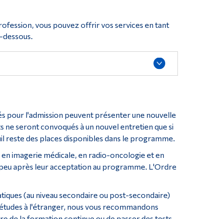
profession, vous pouvez offrir vos services en tant
i-dessous.
nnés pour l'admission peuvent présenter une nouvelle
ts ne seront convoqués à un nouvel entretien que si
quil reste des places disponibles dans le programme.
s en imagerie médicale, en radio-oncologie et en
eu après leur acceptation au programme. L'Ordre
atiques (au niveau secondaire ou post-secondaire)
os études à l'étranger, nous vous recommandons
dre de la formation continue ou de passer des tests