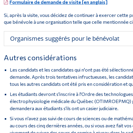
Formulaire de demande de visite [en anglais]
Si, après la visite, vous décidez de continuer à exercer cette 
que bénévole à une organisation telle que celle mentionnée c
Organismes suggérés pour le bénévolat
Autres considérations
Les candidats et les candidates qui n'ont pas été sélectio
demande. Après trois tentatives infructueuses, les candida
tous les autres candidats ont été pris en considération et 
Les étudiants devront s'inscrire à l'Ordre des technologue
électrophysiologie médicale du Québec (OTIMROEPMQ) p
demandera aux étudiants s'ils ont un casier judiciaire.
Si vous n'avez pas suivi de cours de sciences ou de mathém
au cours des cinq dernières années, ou si vous avez fait v
vivement de suivre des cours de remise à niveau dans le ca