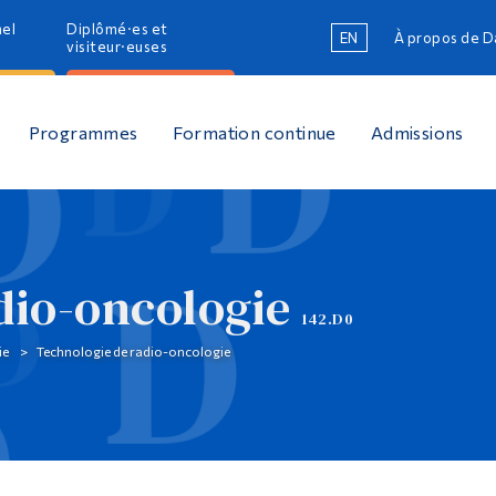
nel
Diplômé·es et
EN
À propos de 
R
visiteur·euses
R
Programmes
Formation continue
Admissions
dio-oncologie
142.D0
ie
Technologie de radio-oncologie