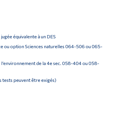
Outils
Liens
Menu principal
Programmes
 jugée équivalente à un DES
Formation continue
ce ou option Sciences naturelles 064-506 ou 065-
Admissions
e l’environnement de la 4e sec. 058-404 ou 058-
La vie à Dawson
Qui vous êtes
s tests peuvent être exigés)
Futurs étudiants
Étudiants actuels
Corps enseignant et personnel administratif
Diplômé·es et visiteur·euses