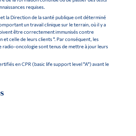
nnaissances requises.
et la Direction de la santé publique ont déterminé
ortant un travail clinique sur le terrain, où il y a
, doivent être correctement immunisés contre
et celle de leurs clients ". Par conséquent, les
radio-oncologie sont tenus de mettre à jour leurs
tifiés en CPR (basic life support level "A") avant le
es