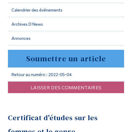
Calendrier des événements
Outils
Liens
Archives D News
Menu principal
Annonces
Programmes
Soumettre un article
Formation continue
Admissions
Retour au numéro : 2022-05-04
La vie à Dawson
LAISSER DES COMMENTAIRES
Qui vous êtes
Futurs étudiants
Étudiants actuels
Certificat d'études sur les
Corps enseignant et
femmes et le genre
personnel administratif