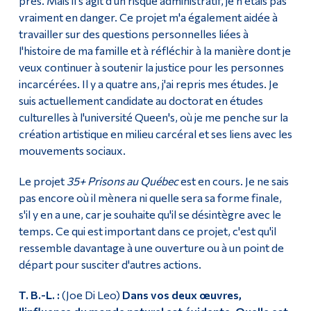
près. Mais il s'agit d'un risque administratif, je n'étais pas
vraiment en danger. Ce projet m'a également aidée à
travailler sur des questions personnelles liées à
l'histoire de ma famille et à réfléchir à la manière dont je
veux continuer à soutenir la justice pour les personnes
incarcérées. Il y a quatre ans, j'ai repris mes études. Je
suis actuellement candidate au doctorat en études
culturelles à l'université Queen's, où je me penche sur la
création artistique en milieu carcéral et ses liens avec les
mouvements sociaux.
Le projet
35+ Prisons au
Québec
est en cours. Je ne sais
pas encore où il mènera ni quelle sera sa forme finale,
s'il y en a une, car je souhaite qu'il se désintègre avec le
temps. Ce qui est important dans ce projet, c'est qu'il
ressemble davantage à une ouverture ou à un point de
départ pour susciter d'autres actions.
T. B.-L. :
(Joe Di Leo)
Dans vos deux œuvres,