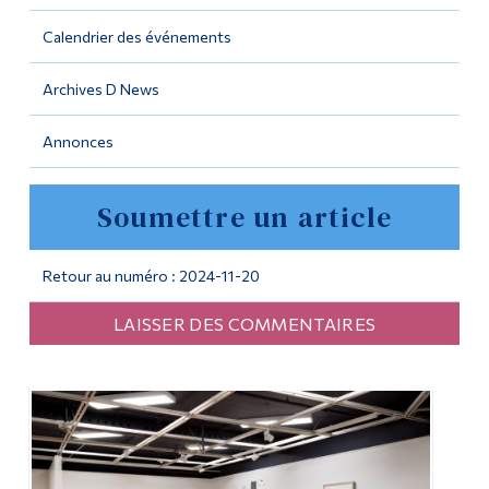
Calendrier des événements
Outils
Liens
Archives D News
Menu principal
Annonces
Programmes
Soumettre un article
Formation continue
Admissions
Retour au numéro : 2024-11-20
La vie à Dawson
LAISSER DES COMMENTAIRES
Qui vous êtes
Futurs étudiants
Étudiants actuels
Corps enseignant et
personnel administratif