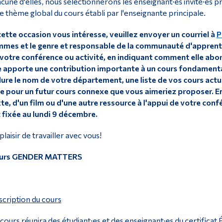
cune d'elles, nous sélectionnerons les enseignant·es invité·es pr
le thème global du cours établi par l'enseignante principale.
cette occasion vous intéresse, veuillez envoyer un courriel à
P
mes et le genre et responsable de la communauté d'apprentis
votre conférence ou activité, en indiquant comment elle abor
e apporte une contribution importante à un cours fondamental
lure le nom de votre département, une liste de vos cours actu
e pour un futur cours connexe que vous aimeriez proposer. Enfin,
te, d'un film ou d'une autre ressource à l'appui de votre conf
 fixée au lundi 9 décembre.
plaisir de travailler avec vous!
urs GENDER MATTERS
cription du cours
cours réunira des étudiant·es et des enseignant·es du certificat 