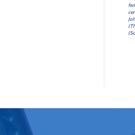
fem
cer
Joh
(Th
(So