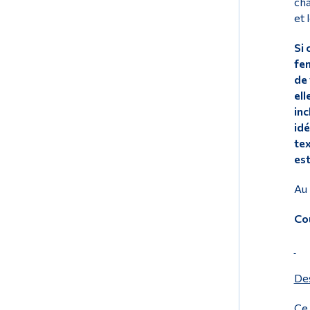
cha
et 
Si 
fem
de 
ell
inc
idé
tex
est
Au 
Co
Des
Ce 