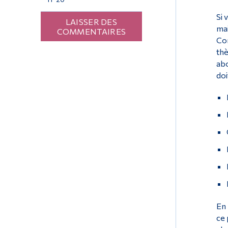
Si 
LAISSER DES
mai
COMMENTAIRES
Con
thè
abo
doi
En 
ce 