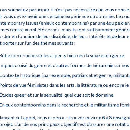
vous souhaitez participer, il n'est pas nécessaire que vous donnie
s vous devez avoir une certaine expérience du domaine. Le c
temporary Issues (enjeux contemporains) par une équipe d'ensei
mes centraux ont été cernés, mais ils sont suffisamment génér
rder en fonction de leur discipline, de leurs intérêts et de leur
t porter sur l'un des thèmes suivants :
Réflexion critique sur les aspects binaires du sexe et du genre
Impact croisé du genre et d'autres formes de hiérarchie sur nos 
Contexte historique (par exemple, patriarcat et genre, militanti
Points de vue féministes dans les arts, la littérature ou encore l
Études queer et sur la sexualité, quel que soit le domaine
Enjeux contemporains dans la recherche et le militantisme fémi
lançant cet appel, nous espérons trouver environ 6 à 8 enseigna
projet. L'un de nos principaux objectifs est d'assurer une rotatio