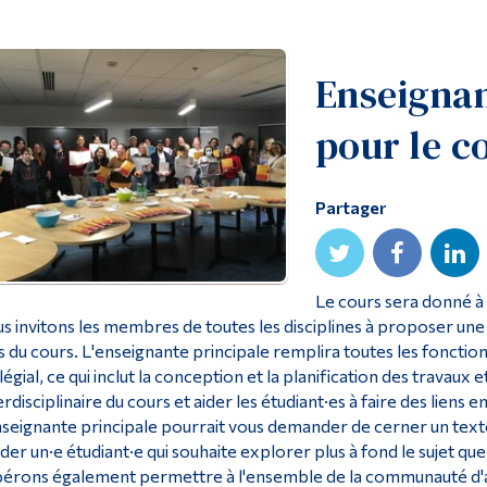
Enseignan
pour le c
Partager
Le cours sera donné à l
s invitons les membres de toutes les disciplines à proposer une 
s du cours. L'enseignante principale remplira toutes les fonction
légial, ce qui inclut la conception et la planification des travaux
erdisciplinaire du cours et aider les étudiant·es à faire des liens 
nseignante principale pourrait vous demander de cerner un text
ider un·e étudiant·e qui souhaite explorer plus à fond le sujet q
érons également permettre à l'ensemble de la communauté d'as