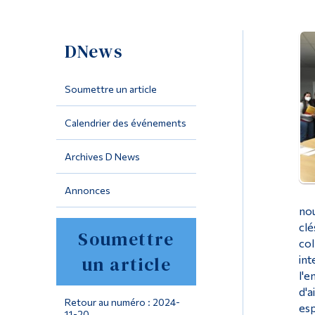
DNews
Soumettre un article
Calendrier des événements
Archives D News
Annonces
nou
clé
Soumettre
col
un article
int
l'e
d'a
Retour au numéro : 2024-
esp
11-20