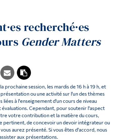
Outils
Liens
t·es recherché·es
Menu principal
ours
Gender Matters
Programmes
Formation continue
Admissions
La vie à Dawson
Qui vous êtes
a prochaine session, les mardis de 16 h à 19 h, et
Futurs étudiants
présentation ou une activité sur l'un des thèmes
s liées à l'enseignement d'un cours de niveau
Étudiants actuels
 et évaluations. Cependant, pour soutenir l'aspect
entre votre contribution et la matière du cours,
Corps enseignant et personnel administratif
e pertinent, de concevoir un devoir intégrateur ou
Diplômé·es et visiteur·euses
ue vous aurez présenté. Si vous êtes d'accord, nous
sister aux présentations.