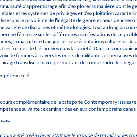
munauté d'apprentissage afin d'explorer la manière dont le genre
iétales et les systèmes de privilèges et d'exploitation caractér
lyserons le problème de l'inégalité de genre et nous pencherons 
ne variété de disciplines et méthodologies. Tout au long du cours
herche féministe sur les différentes manifestations de ce prob
mes, la masculinité toxique, les représentations culturelles du 
utres formes de hiérarchies dans la société. Dans ce cours unique
voix de femmes à travers les écrits de militantes et penseuses d
clairage transdisciplinaire permettant de comprendre les inégali
mpétence clé
cours complémentaire de la catégorie Contemporary Issues (en
pétence suivante : examiner des enjeux contemporains dans une
*****
cours a été créé à l'hiver 2018 par le
groupe de travail sur les c