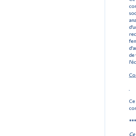
com
soc
ana
d'u
rec
fem
d'a
de 
l'é
Co
Ce 
com
**
Ce 