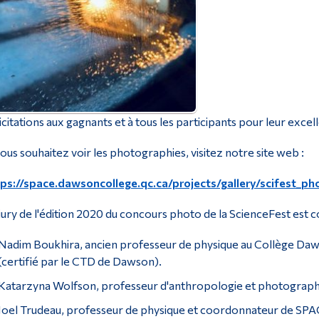
icitations aux gagnants et à tous les participants pour leur excelle
vous souhaitez voir les photographies, visitez notre site web :
tps://space.dawsoncollege.qc.ca/projects/gallery/scifest_p
jury de l'édition 2020 du concours photo de la ScienceFest est 
Nadim Boukhira, ancien professeur de physique au Collège Daws
(certifié par le CTD de Dawson).
Katarzyna Wolfson, professeur d'anthropologie et photograph
Joel Trudeau, professeur de physique et coordonnateur de SP