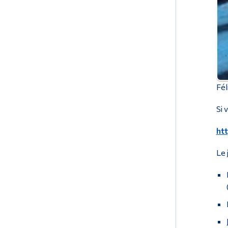
Fél
Si 
ht
Le 