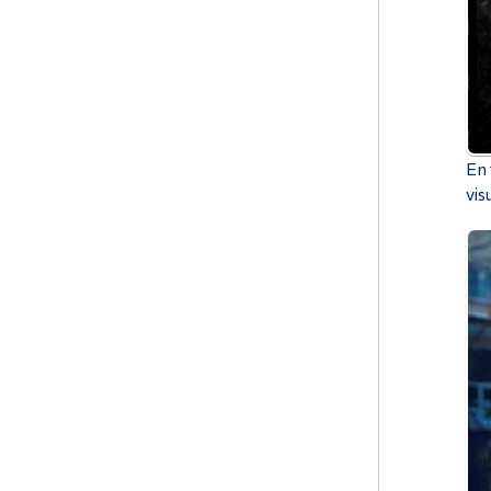
En 
vis