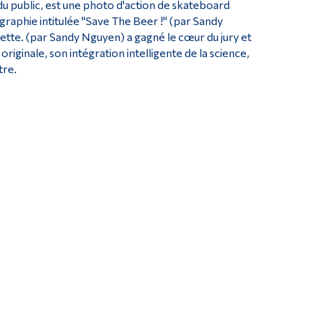
e du public, est une photo d'action de skateboard
ographie intitulée "Save The Beer !" (par Sandy
ette. (par Sandy Nguyen) a gagné le cœur du jury et
iginale, son intégration intelligente de la science,
tre.