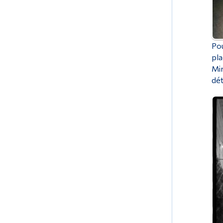
Pou
pla
Mir
dét