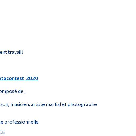
nt travail !
hotocontest_2020
composé de :
on, musicien, artiste martial et photographe
e professionnelle
ACE