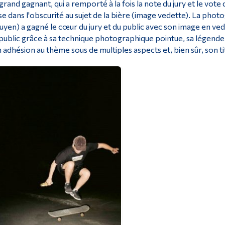
grand gagnant, qui a remporté à la fois la note du jury et le vot
se dans l'obscurité au sujet de la bière (image vedette). La phot
yen) a gagné le cœur du jury et du public avec son image en ved
public grâce à sa technique photographique pointue, sa légende or
 adhésion au thème sous de multiples aspects et, bien sûr, son ti