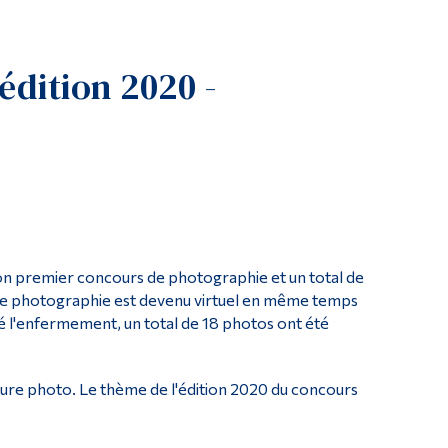
Outils
Liens
dition 2020 -
Menu principal
Programmes
Formation continue
Admissions
La vie à Dawson
Qui vous êtes
son premier concours de photographie et un total de
Futurs étudiants
 de photographie est devenu virtuel en même temps
é l'enfermement, un total de 18 photos ont été
Étudiants actuels
Corps enseignant et personnel administratif
lleure photo. Le thème de l'édition 2020 du concours
Diplômé·es et visiteur·euses