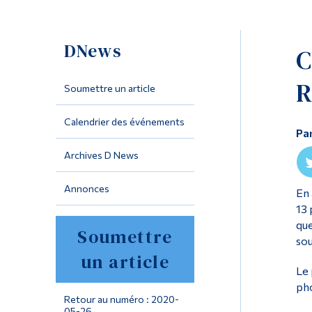
DNews
C
R
Soumettre un article
Calendrier des événements
Pa
Archives D News
Annonces
En 
13 
que
Soumettre
sou
un article
Le 
pho
Retour au numéro : 2020-
05-26