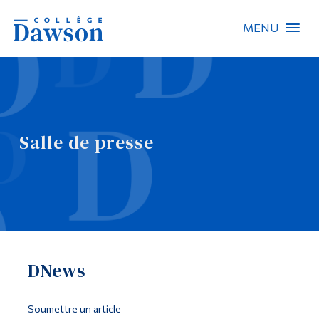
MENU
Recherche sur le site
Recherche de personnes
Salle de presse
EN
À propos de Dawson
Carrières
Omnivox
DNews
Liens rapides
Contact
Soumettre un article
Informations