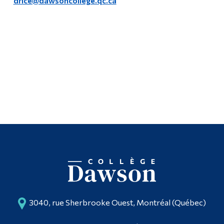
drice@dawsoncollege.qc.ca
3040, rue Sherbrooke Ouest, Montréal (Québec)