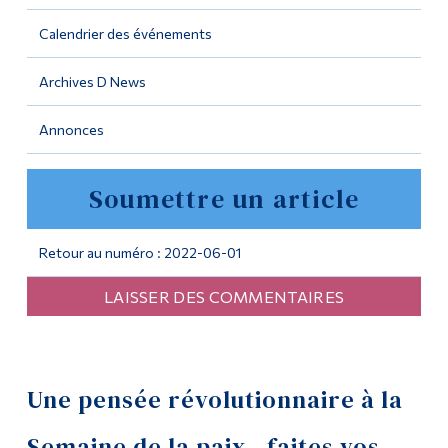
Calendrier des événements
Outils
Liens
Archives D News
Menu principal
Annonces
Programmes
Soumettre un article
Formation continue
Admissions
Retour au numéro : 2022-06-01
La vie à Dawson
LAISSER DES COMMENTAIRES
Qui vous êtes
Futurs étudiants
Étudiants actuels
Une pensée révolutionnaire à la
Corps enseignant et
Semaine de la paix - faites vos
personnel administratif