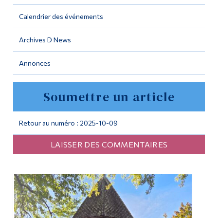
Calendrier des événements
Outils
Liens
Archives D News
Menu principal
Annonces
Programmes
Soumettre un article
Formation continue
Admissions
Retour au numéro : 2025-10-09
La vie à Dawson
LAISSER DES COMMENTAIRES
Qui vous êtes
Futurs étudiants
Étudiants actuels
Corps enseignant et
personnel administratif