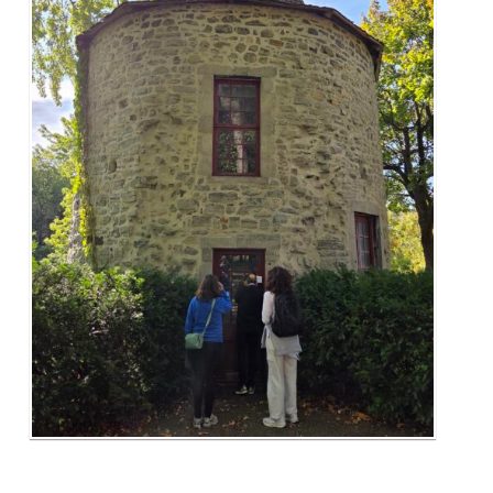
Diplômé·es et visiteur·euses