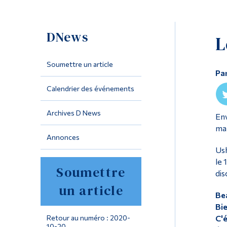
DNews
L
Soumettre un article
Pa
Calendrier des événements
Archives D News
Env
man
Annonces
Ush
le 
Soumettre
dis
un article
Be
Bie
Retour au numéro : 2020-
C'é
10-20