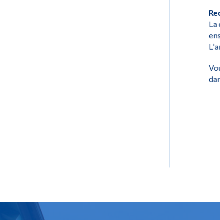
Re
La 
ens
L'a
Vou
dan