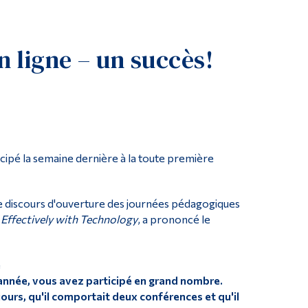
Outils
Liens
 ligne – un succès!
Menu principal
Programmes
Formation continue
Admissions
cipé la semaine dernière à la toute première
La vie à Dawson
Qui vous êtes
Futurs étudiants
le discours d'ouverture des journées pédagogiques
 Effectively with Technology
, a prononcé le
Étudiants actuels
Corps enseignant et personnel administratif
e
Diplômé·es et visiteur·euses
 année, vous avez participé en grand nombre.
jours, qu'il comportait deux conférences et qu'il