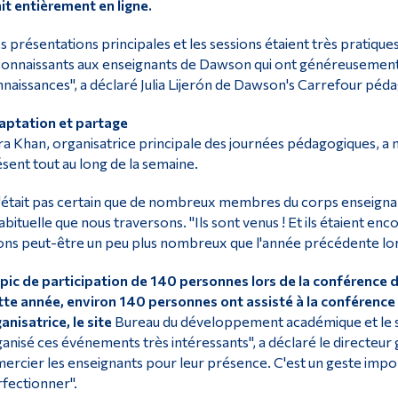
it entièrement en ligne.
s présentations principales et les sessions étaient très pratiq
onnaissants aux enseignants de Dawson qui ont généreusement p
naissances", a déclaré Julia Lijerón de Dawson's Carrefour péd
aptation et partage
a Khan, organisatrice principale des journées pédagogiques, a no
sent tout au long de la semaine.
n'était pas certain que de nombreux membres du corps enseigna
abituelle que nous traversons. "Ils sont venus ! Et ils étaient 
ons peut-être un peu plus nombreux que l'année précédente lors
pic de participation de 140 personnes lors de la conférence 
te année, environ 140 personnes ont assisté à la conférence d
anisatrice, le site
Bureau du développement académique et le s
anisé ces événements très intéressants", a déclaré le directeur 
ercier les enseignants pour leur présence. C'est un geste impo
fectionner".