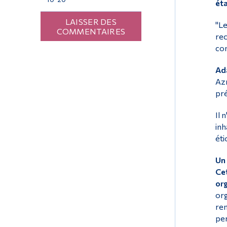
éta
LAISSER DES
"Le
COMMENTAIRES
rec
con
Ad
Azr
pré
Il 
inh
éti
Un 
Cet
org
org
rem
per