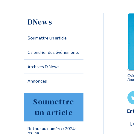
DNews
Soumettre un article
Calendrier des événements
Archives D News
Créd
Daws
Annonces
Soumettre
un article
Ent
Retour au numéro : 2024-
03-28