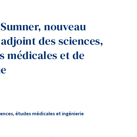
Outils
Liens
 Sumner, nouveau
Menu principal
 adjoint des sciences,
Programmes
Formation continue
s médicales et de
Admissions
ie
La vie à Dawson
Qui vous êtes
Futurs étudiants
Étudiants actuels
Corps enseignant et personnel administratif
ences, études médicales et ingénierie
Diplômé·es et visiteur·euses