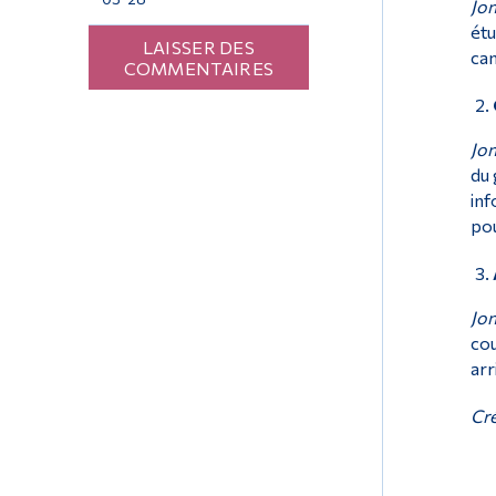
Jon
étu
LAISSER DES
cam
COMMENTAIRES
Jon
du 
inf
pou
Jon
cou
arr
Cré