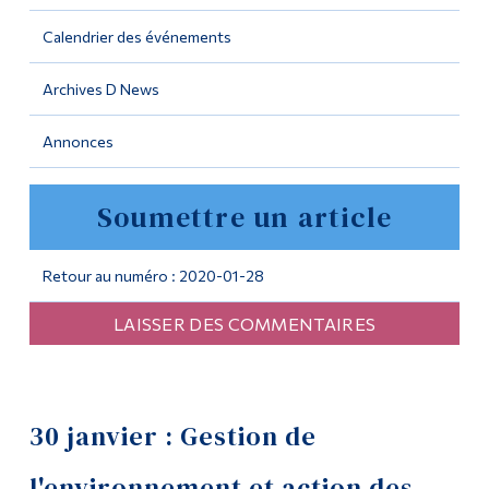
Calendrier des événements
Outils
Liens
Archives D News
Menu principal
Annonces
Programmes
Soumettre un article
Formation continue
Admissions
Retour au numéro : 2020-01-28
La vie à Dawson
LAISSER DES COMMENTAIRES
Qui vous êtes
Futurs étudiants
Étudiants actuels
30 janvier : Gestion de
Corps enseignant et
l'environnement et action des
personnel administratif