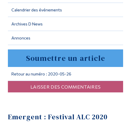
Calendrier des événements
Outils
Liens
Archives D News
Menu principal
Annonces
Programmes
Soumettre un article
Formation continue
Admissions
Retour au numéro : 2020-05-26
La vie à Dawson
LAISSER DES COMMENTAIRES
Qui vous êtes
Futurs étudiants
Étudiants actuels
Emergent : Festival ALC 2020
Corps enseignant et
personnel administratif