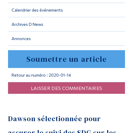
Calendrier des événements
Outils
Liens
Archives D News
Menu principal
Annonces
Programmes
Soumettre un article
Formation continue
Admissions
Retour au numéro : 2020-01-14
La vie à Dawson
LAISSER DES COMMENTAIRES
Qui vous êtes
Futurs étudiants
Étudiants actuels
Dawson sélectionnée pour
Corps enseignant et
assurer le suivi des SDG sur les
personnel administratif