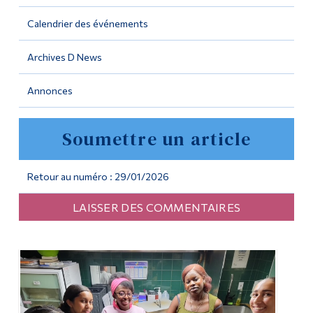
Calendrier des événements
Outils
Liens
Archives D News
Menu principal
Annonces
Programmes
Soumettre un article
Formation continue
Admissions
Retour au numéro : 29/01/2026
La vie à Dawson
LAISSER DES COMMENTAIRES
Qui vous êtes
Futurs étudiants
Étudiants actuels
Corps enseignant et
personnel administratif