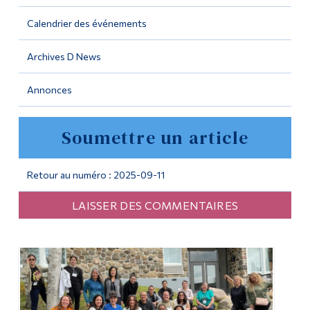
Calendrier des événements
Outils
Liens
Archives D News
Menu principal
Annonces
Programmes
Soumettre un article
Formation continue
Admissions
Retour au numéro : 2025-09-11
La vie à Dawson
LAISSER DES COMMENTAIRES
Qui vous êtes
Futurs étudiants
Étudiants actuels
Corps enseignant et
personnel administratif