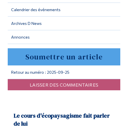
Calendrier des événements
Outils
Liens
Archives D News
Menu principal
Annonces
Programmes
Soumettre un article
Formation continue
Admissions
Retour au numéro : 2025-09-25
La vie à Dawson
LAISSER DES COMMENTAIRES
Qui vous êtes
Futurs étudiants
Étudiants actuels
Le cours d'écopaysagisme fait parler
de lui
Corps enseignant et
personnel administratif