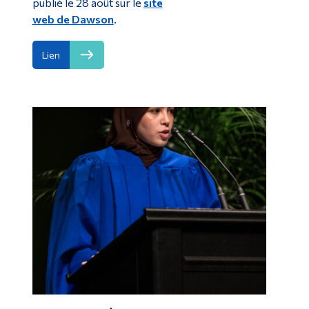
publié le 28 août sur le
site
web de Dawson
.
Lien