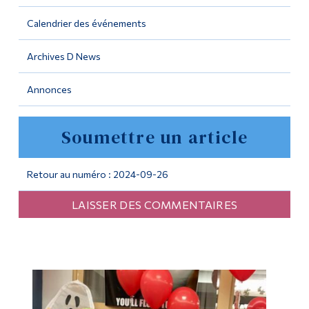
Calendrier des événements
Outils
Liens
Archives D News
Menu principal
Annonces
Programmes
Soumettre un article
Formation continue
Admissions
Retour au numéro : 2024-09-26
La vie à Dawson
LAISSER DES COMMENTAIRES
Qui vous êtes
Futurs étudiants
Étudiants actuels
Corps enseignant et
personnel administratif