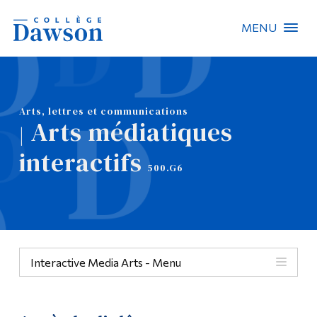
MENU
Recherche sur le site
Recherche de personnes
Arts, lettres et communications
Arts médiatiques
|
EN
interactifs
500.G6
À propos de Dawson
Carrières
Omnivox
Interactive Media Arts - Menu
Liens rapides
Contact
Menu
Informations