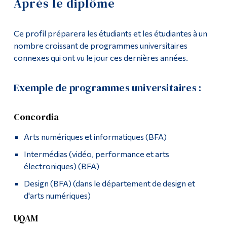
Après le diplôme
Demande d'admission
Outils
Ce profil préparera les étudiants et les étudiantes à un
Liens
Cours
nombre croissant de programmes universitaires
connexes qui ont vu le jour ces dernières années.
Menu principal
Contact
Programmes
Exemple de programmes universitaires :
Poursuivre la lecture
Formation continue
Que sont les médias interactifs? [en anglais]
Concordia
Admissions
Le profil AMI est-il fait pour moi?
Arts numériques et informatiques (BFA)
La vie à Dawson
Intermédias (vidéo, performance et arts
Après le diplôme
Qui vous êtes
électroniques) (BFA)
Futurs étudiants
Design (BFA) (dans le département de design et
Game Jam de Dawson
d'arts numériques)
Étudiants actuels
IMA Dawson Expo
UQAM
Corps enseignant et
personnel administratif