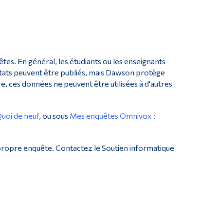
Outils
Liens
Menu principal
Programmes
es. En général, les étudiants ou les enseignants
ultats peuvent être publiés, mais Dawson protège
Formation continue
re, ces données ne peuvent être utilisées à d'autres
Admissions
La vie à Dawson
uoi de neuf
, ou sous
Mes enquêtes Omnivox :
Qui vous êtes
Futurs étudiants
propre enquête. Contactez le Soutien informatique
Étudiants actuels
Corps enseignant et personnel administratif
Diplômé·es et visiteur·euses