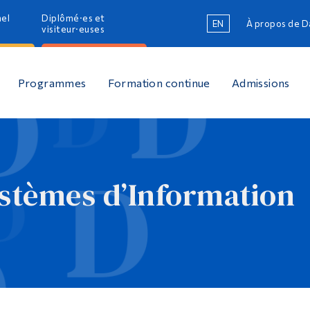
nel
Diplômé·es et
EN
À propos de 
R
visiteur·euses
R
Programmes
Formation continue
Admissions
stèmes d’Information