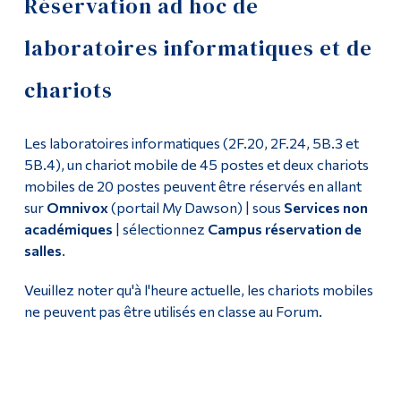
Réservation ad hoc de
Soutien informatique
Outils
laboratoires informatiques et de
Liens
Ressources informatiques
chariots
Menu principal
Laboratoires
Programmes
Les laboratoires informatiques (2F.20, 2F.24, 5B.3 et
Politiques et formulaires
5B.4), un chariot mobile de 45 postes et deux chariots
Formation continue
mobiles de 20 postes peuvent être réservés en allant
Formation
sur
Omnivox
(portail My Dawson) | sous
Services non
Admissions
académiques
| sélectionnez
Campus réservation de
Journée Moodle
La vie à Dawson
salles
.
Réalisations 2023-24
Qui vous êtes
Veuillez noter qu'à l'heure actuelle, les chariots mobiles
ne peuvent pas être utilisés en classe au Forum.
Futurs étudiants
Réalisations 2024-25
Étudiants actuels
Centre multimédia
Corps enseignant et
personnel administratif