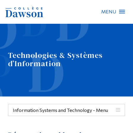
MENU
Recherche sur le site
Recherche de personnes
Technologies & Systèmes
EN
d’Information
À propos de Dawson
Carrières
Omnivox
Information Systems and Technology - Menu
Liens rapides
Contact
Menu
Informations