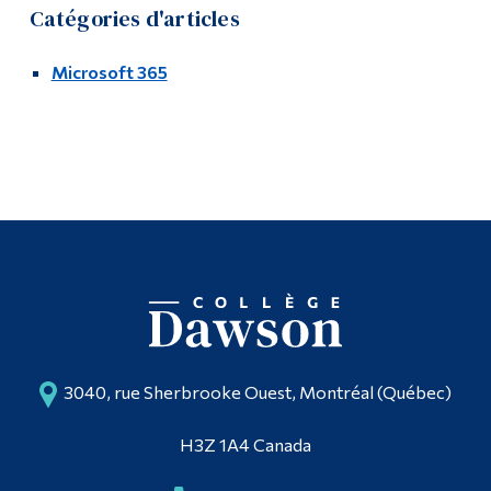
Studio multimédia
Catégories d'articles
Diplômé·es et visiteur·euses
Microsoft 365
3040, rue Sherbrooke Ouest, Montréal (Québec)
H3Z 1A4 Canada