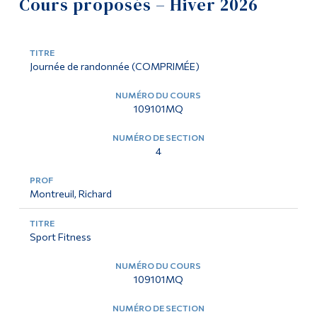
Cours proposés – Hiver 2026
Cours offerts
Outils
Liens
Journée de randonnée (COMPRIMÉE)
Menu principal
109101MQ
Programmes
Formation continue
4
Admissions
La vie à Dawson
Montreuil, Richard
Qui vous êtes
Sport Fitness
Futurs étudiants
Étudiants actuels
109101MQ
Corps enseignant et
personnel administratif