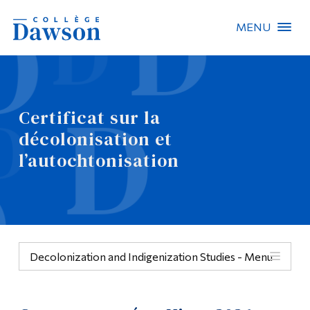
MENU
Recherche sur le site
Recherche de personnes
Certificat sur la
décolonisation et
EN
l’autochtonisation
À propos de Dawson
Carrières
Omnivox
Decolonization and Indigenization Studies - Menu
Liens rapides
Contact
Menu
Informations