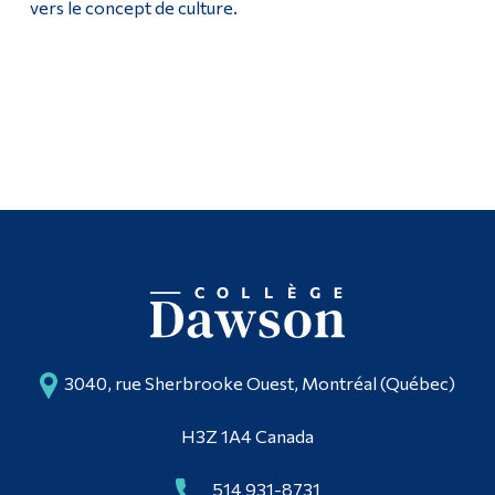
vers le concept de culture.
Diplômé·es et visiteur·euses
3040, rue Sherbrooke Ouest, Montréal (Québec)
H3Z 1A4 Canada
514 931-8731