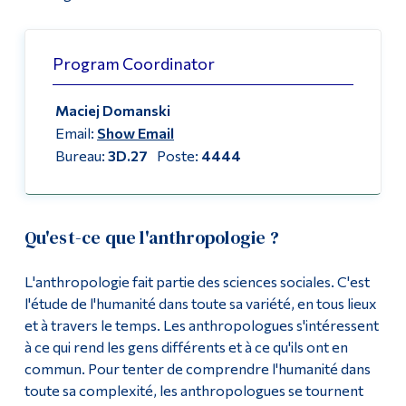
Liste de cours
Outils
Program Coordinator
Liens
Liste des enseignant·es et du personnel
Menu principal
Maciej Domanski
Carrières
Email:
Show Email
Programmes
Bureau:
3D.27
Poste:
4444
Formation continue
Admissions
Qu'est-ce que l'anthropologie ?
La vie à Dawson
L'anthropologie fait partie des sciences sociales. C'est
Qui vous êtes
l'étude de l'humanité dans toute sa variété, en tous lieux
Futurs étudiants
et à travers le temps. Les anthropologues s'intéressent
à ce qui rend les gens différents et à ce qu'ils ont en
Étudiants actuels
commun. Pour tenter de comprendre l'humanité dans
Corps enseignant et
toute sa complexité, les anthropologues se tournent
personnel administratif