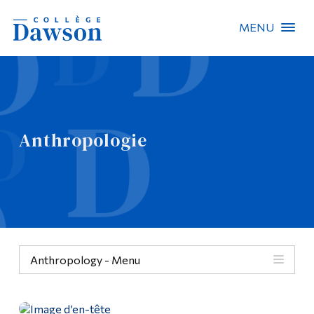
MENU
Recherche sur le site
Recherche de personnes
Anthropologie
EN
À propos de Dawson
Carrières
Omnivox
Anthropology - Menu
Liens rapides
Contact
Anthropologie
Informations