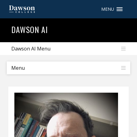
MENU
Recherche sur le site
DAWSON AI
Recherche de personnes
Dawson AI Menu
EN
Menu
portail My Dawson
///
À propos de Dawson
Comment postuler
Carrières
Liens rapides