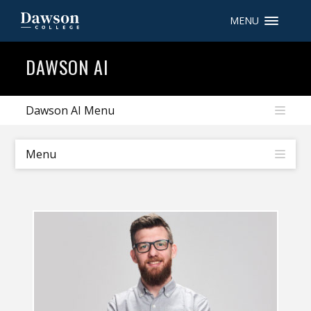
MENU
Recherche sur le site
DAWSON AI
Recherche de personnes
Dawson AI Menu
EN
Menu
portail My Dawson
///
À propos de Dawson
Comment postuler
Carrières
Liens rapides