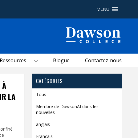
MENU
Recherche sur le site
Recherche de personnes
Ressources
Blogue
Contactez-nous
EN
portail My Dawson
///
CATÉGORIES
 À
À propos de Dawson
IR LA
Tous
Comment postuler
Membre de DawsonAI dans les
nouvelles
Carrières
anglais
Liens rapides
onfiné
 de
Français