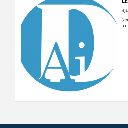
LE
4 J
Nou
à no