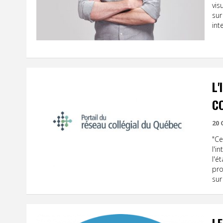
vis
sur
int
L'
C
20
"Ce
l'i
l'é
pro
sur