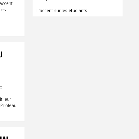
Contact
'accent
tres
L'accent sur les étudiants
Informations
Outils
Liens
Menu principal
U
Qui vous êtes
de
t leur
 Prioleau