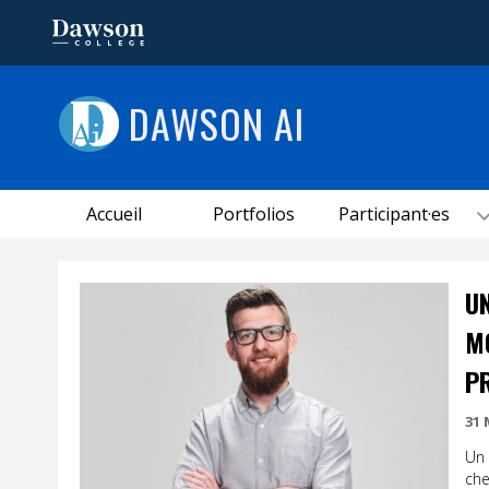
DAWSON AI
Accueil
Portfolios
Participant·es
UN
M
P
31 
Un 
che