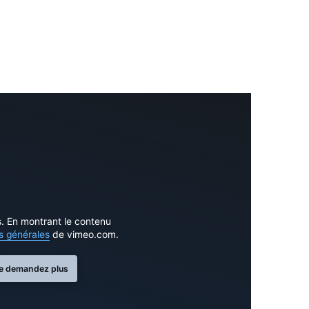
s. En montrant le contenu
s générales
de vimeo.com.
e demandez plus