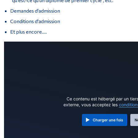
"qu'est-ce qu'un diplôme de premier cycle", etc.
Demandes d'admission
Conditions d'admission
Et plus encore....
Ce contenu est hébergé par un tier
externe, vous acceptez les
condition
Charger une fois
N