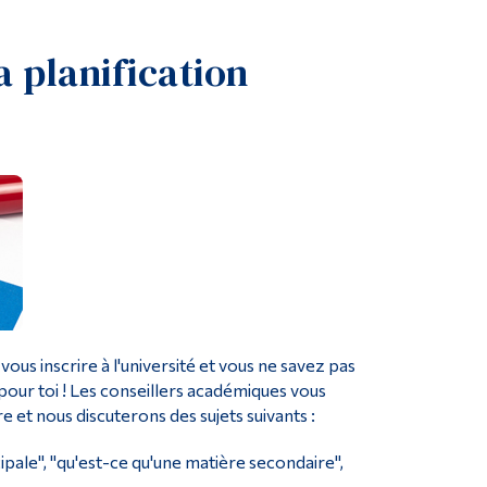
Outils
a planification
Liens
Menu principal
Programmes
Formation continue
Admissions
La vie à Dawson
Qui vous êtes
Futurs étudiants
Étudiants actuels
ous inscrire à l'université et vous ne savez pas
pour toi ! Les conseillers académiques vous
Corps enseignant et personnel administratif
 et nous discuterons des sujets suivants :
Diplômé·es et visiteur·euses
ipale", "qu'est-ce qu'une matière secondaire",