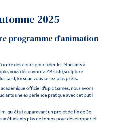
Outils
automne 2025
Liens
Menu principal
Programmes
otre programme d'animation
Formation continue
Admissions
ordre des cours pour aider les étudiants à
La vie à Dawson
ple, vous découvrirez ZBrush (sculpture
Qui vous êtes
lus tard, lorsque vous serez plus prêts.
Futurs étudiants
e académique officiel d'Epic Games, nous avons
udiants une expérience pratique avec cet outil
Étudiants actuels
Corps enseignant et
personnel administratif
lm, qui était auparavant un projet de fin de 3e
ux étudiants plus de temps pour développer et
Diplômé·es et visiteur·euses