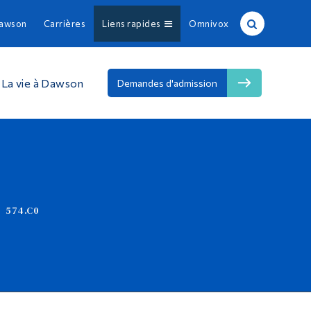
Dawson
Carrières
Liens rapides
Omnivox
Recherche sur le site
Recherche de personnes
La vie à Dawson
MENU
Demandes d'admission
EN
À propos de Dawson
Carrières
574.C0
Omnivox
Liens rapides
Contact
Informations