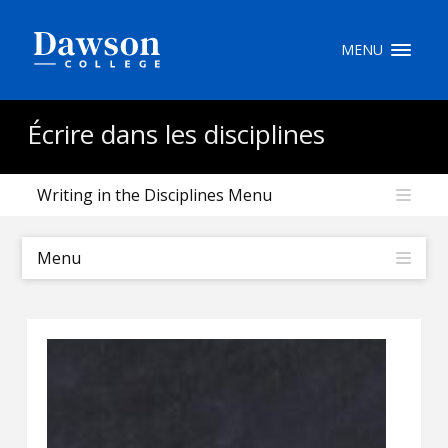
Recherche sur le site
MENU
Recherche de personnes
Écrire dans les disciplines
Writing in the Disciplines Menu
EN
portail My Dawson
///
Menu
À propos de Dawson
Comment postuler
Carrières
Liens rapides