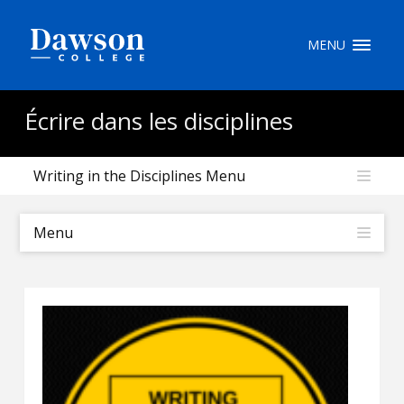
Recherche sur le site
MENU
Recherche de personnes
Écrire dans les disciplines
Writing in the Disciplines Menu
EN
portail My Dawson
///
Menu
À propos de Dawson
Comment postuler
Carrières
Liens rapides