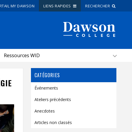
RTAIL MY DAWSON
LIENS RAPIDES
RECHERCHER
Recherche sur le site
Recherche de personnes
Ressources WID
EN
portail My Dawson
///
CATÉGORIES
ÉGIE
Événements
À propos de Dawson
Ateliers précédents
Comment postuler
Anecdotes
Carrières
Liens rapides
Articles non classés