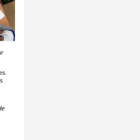
Contact
Informations
Outils
Liens
s
Menu principal
ur
Qui vous êtes
es.
es
de