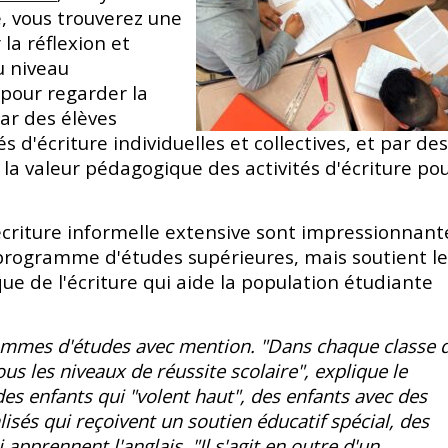
e, vous trouverez une
 la réflexion et
u niveau
 pour regarder la
ar des élèves
d'écriture individuelles et collectives, et par de
a valeur pédagogique des activités d'écriture po
écriture informelle extensive sont impressionnant
n programme d'études supérieures, mais soutient l
e de l'écriture qui aide la population étudiante
mmes d'études avec mention. "Dans chaque classe 
ous les niveaux de réussite scolaire", explique le
des enfants qui "volent haut", des enfants avec des
sés qui reçoivent un soutien éducatif spécial, des
apprennent l'anglais. "Il s'agit en outre d'un