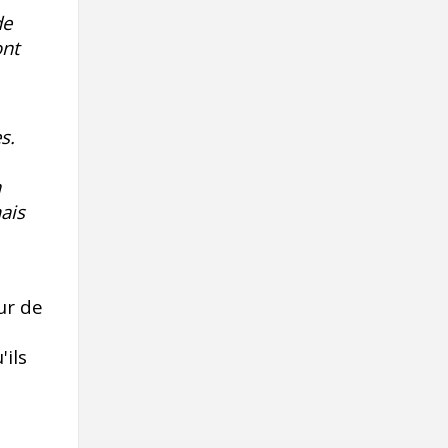
de
ont
s.
a
ais
ur de
é
'ils