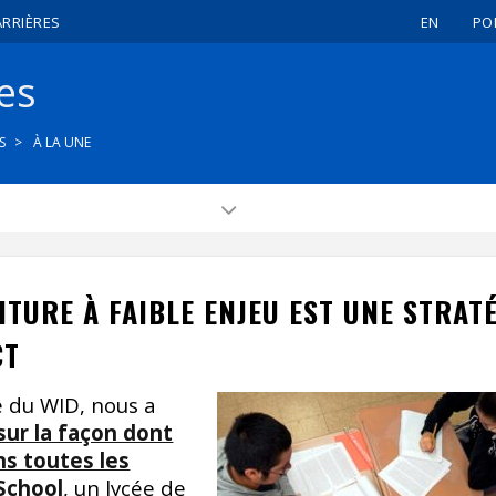
ARRIÈRES
EN
PO
nes
S
À LA UNE
ITURE À FAIBLE ENJEU EST UNE STRAT
CT
 du WID, nous a
sur la façon dont
ans toutes les
 School
, un lycée de