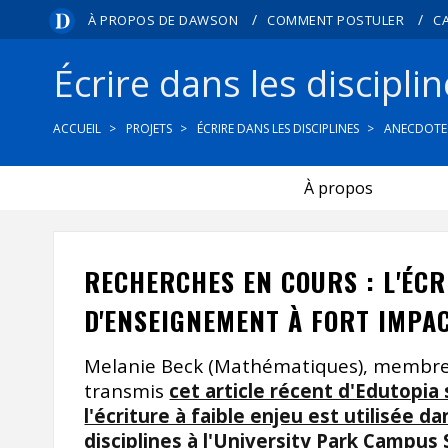
/
/
À PROPOS DE DAWSON
COMMENT POSTULER
C
Écrire dans les discipli
ACCUEIL
PROJETS
ÉCRIRE DANS LES DISCIPLINES
ANECDOTE
À propos
RECHERCHES EN COURS : L'ÉCR
D'ENSEIGNEMENT À FORT IMPA
Melanie Beck (Mathématiques), membre
transmis
cet article récent d'Edutopia 
l'écriture à faible enjeu est utilisée d
disciplines à l'University Park Campus