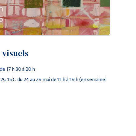
 visuels
de 17 h 30 à 20 h
2G.15) : du 24 au 29 mai de 11 h à 19 h (en semaine)