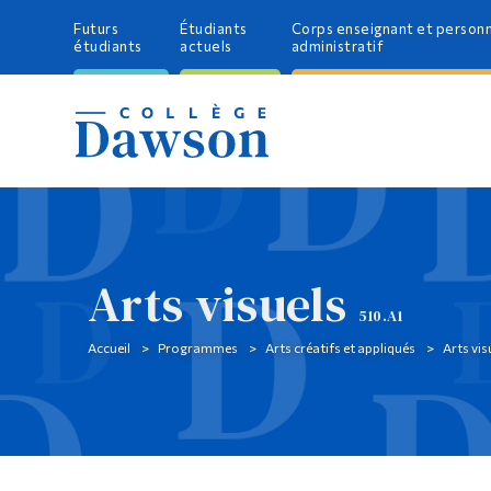
Futurs
Étudiants
Corps enseignant et person
étudiants
actuels
administratif
Arts visuels
510.A1
Accueil
Programmes
Arts créatifs et appliqués
Arts vis