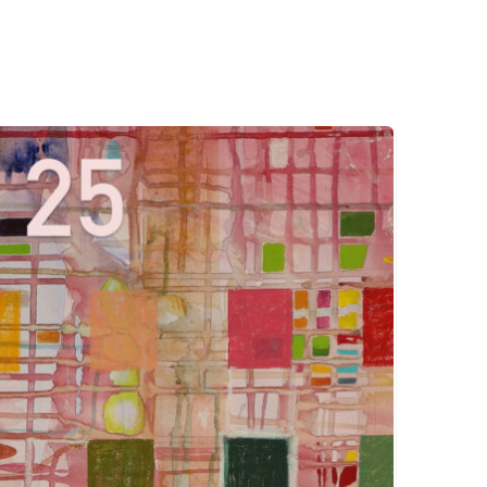
Outils
Liens
Menu principal
Programmes
Formation continue
Admissions
La vie à Dawson
Qui vous êtes
Futurs étudiants
Étudiants actuels
Corps enseignant et personnel administratif
Diplômé·es et visiteur·euses