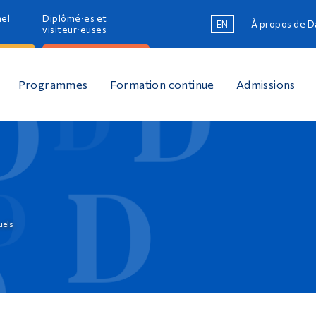
nel
Diplômé·es et
EN
À propos de 
R
visiteur·euses
R
Programmes
Formation continue
Admissions
uels