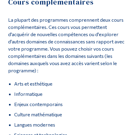
Cours complémentaires
Demande d'admission
Outils
La plupart des programmes comprennent deux cours
Liens
Cours
complémentaires. Ces cours vous permettent
d'acquérir de nouvelles compétences ou d'explorer
Menu principal
Liste de cours
d'autres domaines de connaissances sans rapport avec
Programmes
votre programme. Vous pouvez choisir vos cours
Enseignement général
complémentaires dans les domaines suivants (les
Formation continue
domaines auxquels vous avez accès varient selon le
Cours complémentaires
Admissions
programme) :
Politiques du programme
La vie à Dawson
Arts et esthétique
Informatique
Diplômé·es
Qui vous êtes
Enjeux contemporains
Futurs étudiants
Contact
Culture mathématique
Étudiants actuels
Poursuivre la lecture
Langues modernes
Corps enseignant et
personnel administratif
Sciences et technologies