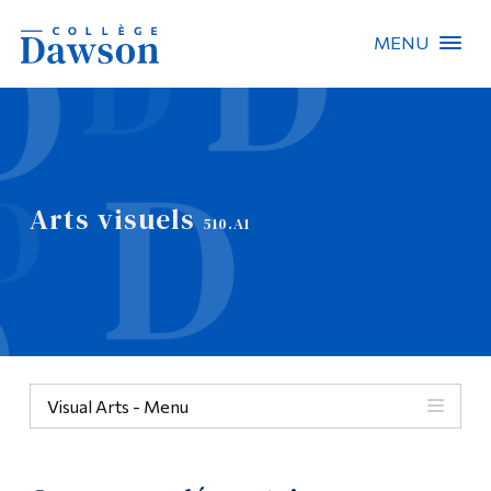
MENU
Recherche sur le site
Recherche de personnes
Arts visuels
EN
510.A1
À propos de Dawson
Carrières
Omnivox
Visual Arts - Menu
Liens rapides
Contact
Menu
Informations