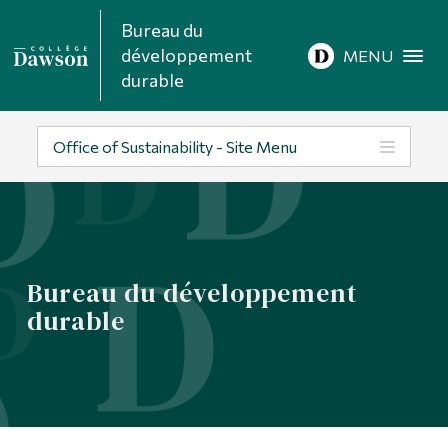
Bureau du
Recherche sur le site
développement
MENU
durable
Recherche de personnes
Office of Sustainability - Site Menu
EN
À propos de Dawson
Bureau du développement
Carrières
durable
Omnivox
Liens rapides
Contact
Informations