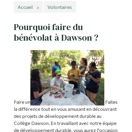
Accueil
Volontaires
Outils
Liens
Pourquoi faire du
bénévolat à Dawson ?
Menu principal
Programmes
Formation continue
Admissions
La vie à Dawson
Qui vous êtes
Faire un
Faites
Futurs étudiants
la différence tout en vous amusant en découvrant
Étudiants actuels
des projets de développement durable au
Collège Dawson. En travaillant avec notre équipe
Corps enseignant et
de développement durable, vous aurez l'occasion
personnel administratif