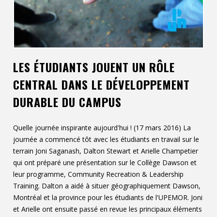
Contact
Informations
Outils
LES ÉTUDIANTS JOUENT UN RÔLE
Liens
CENTRAL DANS LE DÉVELOPPEMENT
Menu principal
DURABLE DU CAMPUS
Qui vous êtes
Quelle journée inspirante aujourd'hui ! (17 mars 2016) La
journée a commencé tôt avec les étudiants en travail sur le
terrain Joni Saganash, Dalton Stewart et Arielle Champetier
qui ont préparé une présentation sur le Collège Dawson et
leur programme, Community Recreation & Leadership
Training. Dalton a aidé à situer géographiquement Dawson,
Montréal et la province pour les étudiants de l'UPEMOR. Joni
et Arielle ont ensuite passé en revue les principaux éléments