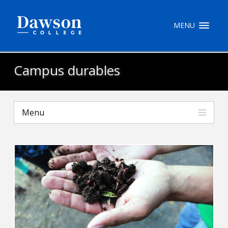
Recherche sur le site
MENU
Recherche de personnes
Campus durables
EN
Menu
portail My Dawson
///
À propos de Dawson
Comment postuler
Carrières
Liens rapides