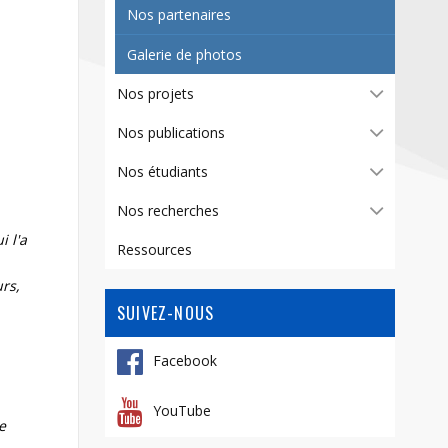
Contact
Nos partenaires
Informations
Galerie de photos
Outils
Nos projets
Liens
Nos publications
Menu principal
Nos étudiants
Qui vous êtes
Nos recherches
 l'a
Ressources
urs,
SUIVEZ-NOUS
Facebook
YouTube
e