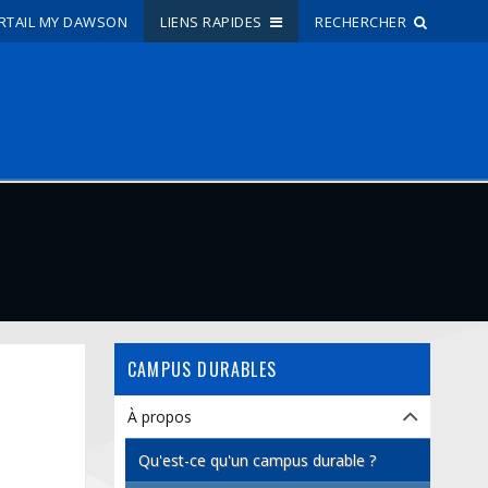
RTAIL MY DAWSON
LIENS RAPIDES
RECHERCHER
Recherche sur le site
Recherche de personnes
EN
portail My Dawson
///
À propos de Dawson
CAMPUS DURABLES
Comment postuler
Carrières
À propos
Liens rapides
Qu'est-ce qu'un campus durable ?