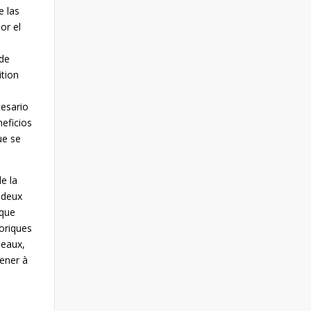
e las
or el
 de
ition
t
cesario
neficios
ue se
e la
s deux
 que
toriques
neaux,
mener à