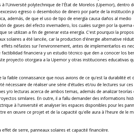
 à l'Université polytechnique de l'État de Morelos (Upemor), dentro d
 excesivo egreso o desembolso de dinero por parte de la institución p
rica, además, de que el uso de tipo de energía causa daños al medio
ión de gases del efecto invernadero, los cuales surgen por la quema
que se utilizan a fin de generar esta energía. C'est pourquoi la propos
aux solaires a été lancée, car la production d'énergie alternative rédui
 effets néfastes sur l'environnement, antes de implementarlos es ne
e factibilidad financiera y un estudio técnico que den a conocer los be
este proyecto otorgara a la Upemor y otras instituciones educativas q
la faible connaissance que nous avions de ce qu'est la durabilité et d
 été nécessaire de réaliser une série d'études et/ou de lectures sur ce
iones y/o lecturas acerca de ambos temas, además de analizar teorías
royectos similares. En outre, il a fallu demander des informations his
trique à l'université et analyser les espaces disponibles pour les pan
ttre en œuvre ce projet et de la capacité qu'elle aura à l'heure de le 
 effet de serre, panneaux solaires et capacité financière.