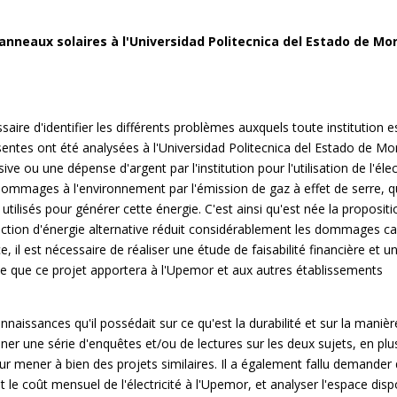
 panneaux solaires à l'Universidad Politecnica del Estado de Mo
saire d'identifier les différents problèmes auxquels toute institution e
ésentes ont été analysées à l'Universidad Politecnica del Estado de Mo
 ou une dépense d'argent par l'institution pour l'utilisation de l'élect
s dommages à l'environnement par l'émission de gaz à effet de serre, q
tilisés pour générer cette énergie. C'est ainsi qu'est née la proposit
uction d'énergie alternative réduit considérablement les dommages c
 il est nécessaire de réaliser une étude de faisabilité financière et u
tée que ce projet apportera à l'Upemor et aux autres établissements
naissances qu'il possédait sur ce qu'est la durabilité et sur la maniè
mener une série d'enquêtes et/ou de lectures sur les deux sujets, en plu
our mener à bien des projets similaires. Il a également fallu demander
e coût mensuel de l'électricité à l'Upemor, et analyser l'espace disp