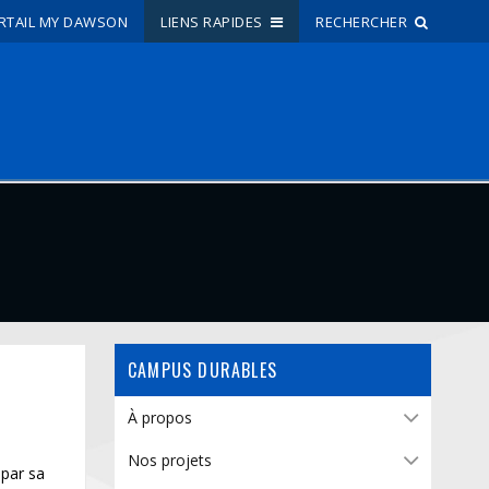
RTAIL MY DAWSON
LIENS RAPIDES
RECHERCHER
Recherche sur le site
Recherche de personnes
EN
portail My Dawson
///
À propos de Dawson
CAMPUS DURABLES
Comment postuler
Carrières
À propos
s
Liens rapides
Nos projets
 par sa