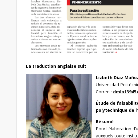
La traduction anglaise suit
Lizbeth Díaz
Muñoz
Universidad Politécn
Correo :
dmlo13945
Étude de faisabilit
polytechnique de l
Résumé
Pour l'élaboration d'
auxquels toute instit