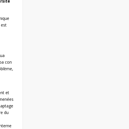
ersité
nique
 est
gua
aba con
oblème,
ent et
s menées
 captage
re du
interne