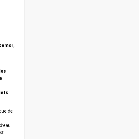
Upemor,
des
le
jets
ique de
 d'eau
st