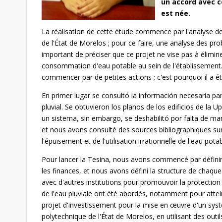
un accord avec ce
est née.
La réalisation de cette étude commence par l'analyse d
de l'État de Morelos ; pour ce faire, une analyse des pro
important de préciser que ce projet ne vise pas à élimin
consommation d'eau potable au sein de l'établissement
commencer par de petites actions ; c'est pourquoi il a ét
En primer lugar se consultó la información necesaria pa
pluvial. Se obtuvieron los planos de los edificios de la
un sistema, sin embargo, se deshabilitó por falta de 
et nous avons consulté des sources bibliographiques su
l'épuisement et de l'utilisation irrationnelle de l'eau potab
Pour lancer la Tesina, nous avons commencé par définir 
les finances, et nous avons défini la structure de chaque
avec d'autres institutions pour promouvoir la protection 
de l'eau pluviale ont été abordés, notamment pour atteindr
projet d'investissement pour la mise en œuvre d'un systè
polytechnique de l'État de Morelos, en utilisant des outil