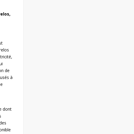
relos,
st
relos
ricité,
ui
ion de
ausés à
ne
re dont
s
 des
onible