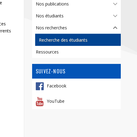
Contact
re
Nos publications
Informations
Nos étudiants
ces
Outils
Nos recherches
érents
Liens
Recherche des étudiants
Menu principal
Ressources
Qui vous êtes
SUIVEZ-NOUS
Facebook
YouTube