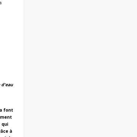
a
 d'eau
a font
nement
 qui
râce à