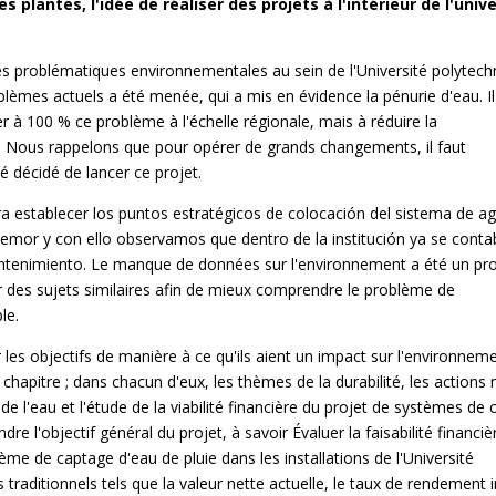
s plantes, l'idée de réaliser des projets à l'intérieur de l'univ
es problématiques environnementales au sein de l'Université polytech
blèmes actuels a été menée, qui a mis en évidence la pénurie d'eau. Il
er à 100 % ce problème à l'échelle régionale, mais à réduire la
. Nous rappelons que pour opérer de grands changements, il faut
é décidé de lancer ce projet.
ra establecer los puntos estratégicos de colocación del sistema de a
 Upemor y con ello observamos que dentro de la institución ya se cont
mantenimiento. Le manque de données sur l'environnement a été un pr
r des sujets similaires afin de mieux comprendre le problème de
le.
les objectifs de manière à ce qu'ils aient un impact sur l'environnem
 chapitre ; dans chacun d'eux, les thèmes de la durabilité, les action
de l'eau et l'étude de la viabilité financière du projet de systèmes de
e l'objectif général du projet, à savoir Évaluer la faisabilité financiè
me de captage d'eau de pluie dans les installations de l'Université
s traditionnels tels que la valeur nette actuelle, le taux de rendement 