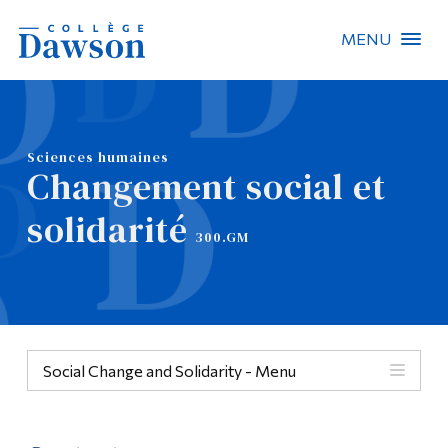
MENU
Recherche sur le site
Recherche de personnes
Sciences humaines
Changement social et
EN
solidarité
300.GM
À propos de Dawson
Carrières
Omnivox
Social Change and Solidarity - Menu
Liens rapides
Contact
Menu
Informations