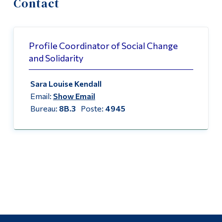
Contact
Demande d'admission
Outils
Liens
Cours
Profile Coordinator of Social Change
and Solidarity
Menu principal
Contact
Programmes
Sara Louise Kendall
Contact
Email:
Show Email
Formation continue
Nos voyages d'études passés
Bureau:
8B.3
Poste:
4945
Admissions
La vie à Dawson
Qui vous êtes
Futurs étudiants
Étudiants actuels
Corps enseignant et
personnel administratif