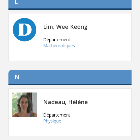
L
Contact
Informations
Lim, Wee Keong
Outils
Département :
Liens
Mathématiques
Menu principal
Qui vous êtes
N
Nadeau, Hélène
Département :
Physique