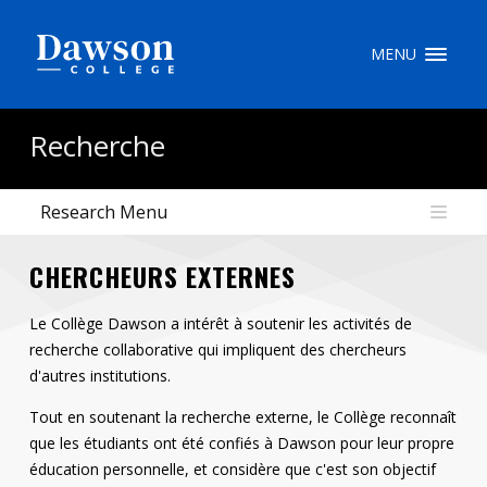
Recherche sur le site
MENU
Recherche de personnes
Recherche
Research Menu
EN
CHERCHEURS EXTERNES
portail My Dawson
///
Le Collège Dawson a intérêt à soutenir les activités de
À propos de Dawson
recherche collaborative qui impliquent des chercheurs
Comment postuler
d'autres institutions.
Carrières
Tout en soutenant la recherche externe, le Collège reconnaît
que les étudiants ont été confiés à Dawson pour leur propre
Liens rapides
éducation personnelle, et considère que c'est son objectif