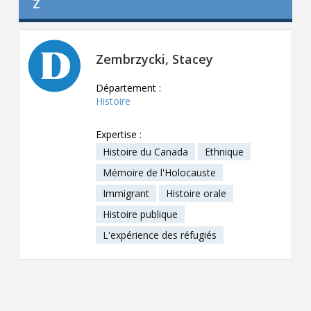
Z
Contact
Informations
Zembrzycki, Stacey
Outils
Département :
Liens
Histoire
Menu principal
Expertise :
Histoire du Canada
Ethnique
Qui vous êtes
Mémoire de l'Holocauste
Immigrant
Histoire orale
Histoire publique
L'expérience des réfugiés