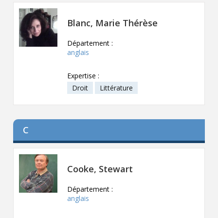
Contact
Blanc, Marie Thérèse
Informations
Département :
Outils
anglais
Liens
Expertise :
Droit
Littérature
Menu principal
Qui vous êtes
C
Cooke, Stewart
Département :
anglais