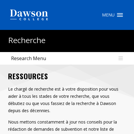
Recherche sur le site
MENU
Recherche de personnes
Recherche
Research Menu
EN
RESSOURCES
portail My Dawson
///
Le chargé de recherche est à votre disposition pour vous
À propos de Dawson
aider à tous les stades de votre recherche, que vous
Comment postuler
débutiez ou que vous fassiez de la recherche à Dawson
depuis des décennies.
Carrières
Nous mettons constamment à jour nos conseils pour la
Liens rapides
rédaction de demandes de subvention et notre liste de