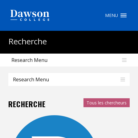
Recherche sur le site
MENU
Recherche de personnes
Recherche
Research Menu
EN
portail My Dawson
///
Research Menu
À propos de Dawson
RECHERCHE
Tous les chercheurs
Comment postuler
Carrières
Liens rapides