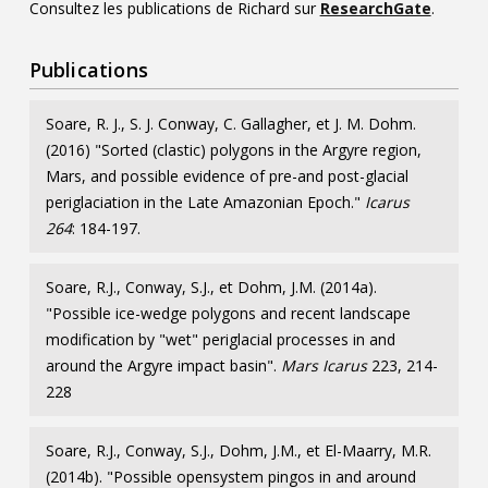
Consultez les publications de Richard sur
ResearchGate
.
Publications
Soare, R. J., S. J. Conway, C. Gallagher, et J. M. Dohm.
(2016) "Sorted (clastic) polygons in the Argyre region,
Mars, and possible evidence of pre-and post-glacial
periglaciation in the Late Amazonian Epoch."
Icarus
264
: 184-197.
Soare, R.J., Conway, S.J., et Dohm, J.M. (2014a).
"Possible ice-wedge polygons and recent landscape
modification by "wet" periglacial processes in and
around the Argyre impact basin".
Mars Icarus
223, 214-
228
Soare, R.J., Conway, S.J., Dohm, J.M., et El-Maarry, M.R.
(2014b). "Possible opensystem pingos in and around