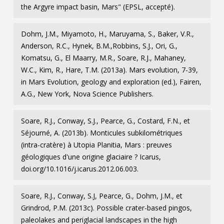
the Argyre impact basin, Mars" (EPSL, accepté).
Dohm, J.M., Miyamoto, H., Maruyama, S., Baker, V.R.,
Anderson, R.C., Hynek, B.M.,Robbins, S.J., Ori, G.,
Komatsu, G., El Maarry, M.R., Soare, R.J., Mahaney,
W.C., Kim, R., Hare, T.M. (2013a). Mars evolution, 7-39,
in Mars Evolution, geology and exploration (ed.), Fairen,
A.G., New York, Nova Science Publishers.
Soare, R.J., Conway, S.J., Pearce, G., Costard, F.N., et
Séjourné, A. (2013b). Monticules subkilométriques
(intra-cratère) à Utopia Planitia, Mars : preuves
géologiques d'une origine glaciaire ? Icarus,
doi.org/10.1016/j.icarus.2012.06.003.
Soare, R.J., Conway, S.J, Pearce, G., Dohm, J.M., et
Grindrod, P.M. (2013c). Possible crater-based pingos,
paleolakes and periglacial landscapes in the high