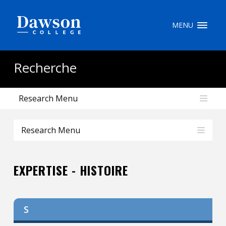
Recherche sur le site
MENU
Recherche de personnes
Recherche
Research Menu
EN
portail My Dawson
///
Research Menu
À propos de Dawson
EXPERTISE - HISTOIRE
Comment postuler
Carrières
S
Liens rapides