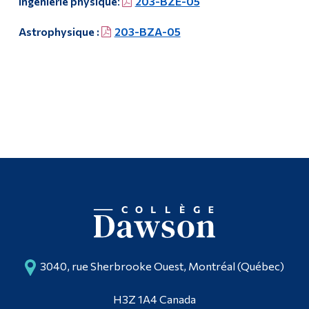
Ingénierie physique
:
203-BZE-05
Astrophysique :
203-BZA-05
3040, rue Sherbrooke Ouest, Montréal (Québec)
H3Z 1A4 Canada