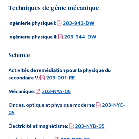
Hiver 2018
Techniques de génie mécanique
Diplômé·es et visiteur·euses
Automne 2017
Ingénierie physique I
:
203-943-DW
Anciens plans de cours
Ingénierie physique II
:
203-944-DW
Documents du programme
Science
Liste des enseignant·es et du personnel
Activités de remédiation pour la physique du
secondaire V :
203-001-RE
Horaire de la salle de travaux dirigés
Mécanique
:
203-NYA-05
Exemples d'examens finaux pour les cours de sciences
Ondes, optique et physique moderne
:
203-NYC-
Activités
05
Formulaire pour les fêtes religieuses
Électricité et magnétisme
:
203-NYB-05