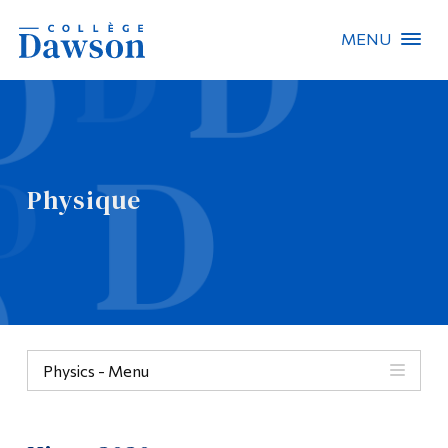
MENU
Recherche sur le site
Recherche de personnes
Physique
EN
À propos de Dawson
Carrières
Omnivox
Physics - Menu
Liens rapides
Contact
Physique
Informations