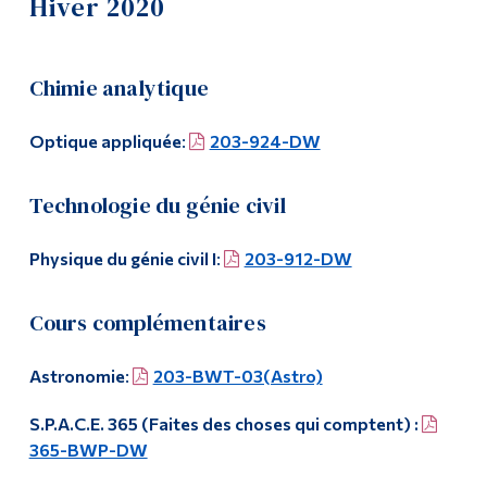
Hiver 2020
Liste de cours
Outils
Liens
Plans de cours
Chimie analytique
Menu principal
Été 2020
Optique appliquée
:
203-924-DW
Programmes
Hiver 2020
Technologie du génie civil
Formation continue
Automne 2019
Admissions
Physique du génie civil I
:
203-912-DW
Été 2019
La vie à Dawson
Cours complémentaires
Hiver 2019
Qui vous êtes
Astronomie
:
203-BWT-03(Astro)
Futurs étudiants
Automne 2018
S.P.A.C.E. 365 (Faites des choses qui comptent) :
Étudiants actuels
Été 2018
365-BWP-DW
Corps enseignant et
personnel administratif