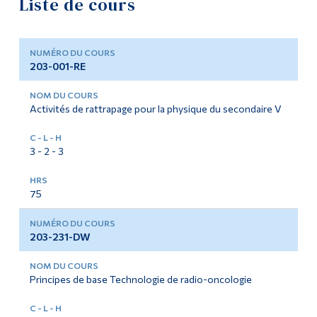
Liste de cours
Liste de cours
Outils
Liens
Plans de cours
203-001-RE
Menu principal
Documents du programme
Activités de rattrapage pour la physique du secondaire V
Programmes
Liste des enseignant·es et du personnel
Formation continue
3 - 2 - 3
Horaire de la salle de travaux dirigés
Admissions
Exemples d'examens finaux pour les cours de sciences
La vie à Dawson
75
Activités
Qui vous êtes
203-231-DW
Futurs étudiants
Formulaire pour les fêtes religieuses
Étudiants actuels
Principes de base Technologie de radio-oncologie
Corps enseignant et
personnel administratif