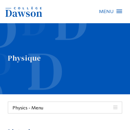
MENU
Recherche sur le site
Recherche de personnes
Physique
EN
À propos de Dawson
Carrières
Omnivox
Physics - Menu
Liens rapides
Contact
Physique
Informations