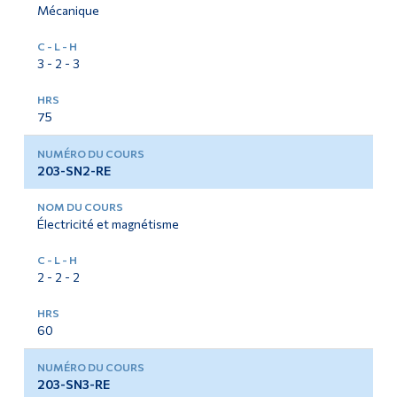
Mécanique
3 - 2 - 3
75
203-SN2-RE
Électricité et magnétisme
2 - 2 - 2
60
203-SN3-RE