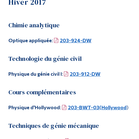
Hiver 2017
Liste de cours
Outils
Liens
Plans de cours
Chimie analytique
Menu principal
Documents du programme
Optique appliquée
:
203-924-DW
Programmes
Liste des enseignant·es et du personnel
Technologie du génie civil
Formation continue
Horaire de la salle de travaux dirigés
Admissions
Physique du génie civil I
:
203-912-DW
Exemples d'examens finaux pour les cours de sciences
La vie à Dawson
Cours complémentaires
Activités
Qui vous êtes
Physique d'Hollywood
:
203-BWT-03(Hollywood
)
Futurs étudiants
Formulaire pour les fêtes religieuses
Étudiants actuels
Techniques de génie mécanique
Corps enseignant et
personnel administratif