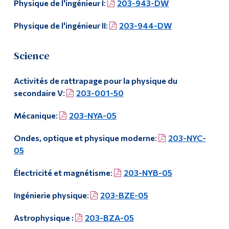
Physique de l'ingénieur I
:
203-943-DW
Diplômé·es et visiteur·euses
Physique de l'ingénieur II
:
203-944-DW
Science
Activités de rattrapage pour la physique du
secondaire V
:
203-001-50
Mécanique
:
203-NYA-05
Ondes, optique et physique moderne
:
203-NYC-
05
Électricité et magnétisme
:
203-NYB-05
Ingénierie physique
:
203-BZE-05
Astrophysique :
203-BZA-05