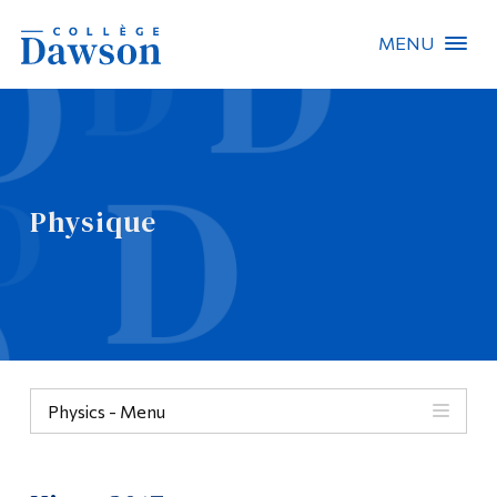
MENU
Recherche sur le site
Recherche de personnes
Physique
EN
À propos de Dawson
Carrières
Omnivox
Physics - Menu
Liens rapides
Contact
Physique
Informations