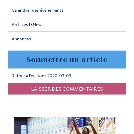
Calendrier des événements
Outils
Liens
Archives D News
Menu principal
Annonces
Programmes
Soumettre un article
Formation continue
Admissions
Retour à l'édition : 2020-03-03
La vie à Dawson
LAISSER DES COMMENTAIRES
Qui vous êtes
Futurs étudiants
Étudiants actuels
Corps enseignant et
personnel administratif